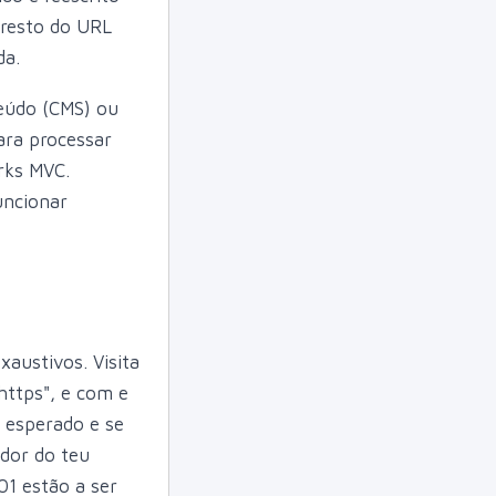
 resto do URL
da.
teúdo (CMS) ou
ara processar
rks MVC.
uncionar
austivos. Visita
https", e com e
 esperado e se
dor do teu
01 estão a ser