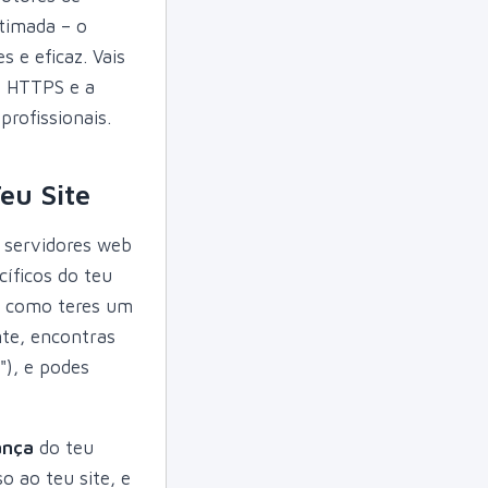
timada – o
s e eficaz. Vais
e HTTPS e a
rofissionais.
eu Site
r servidores web
íficos do teu
 É como teres um
te, encontras
"), e podes
ança
do teu
o ao teu site, e