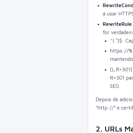
RewriteCond
a usar HTTPS
RewriteRule
for verdadei
^(.*)$: C
https://
mantendo 
[L,R=301]:
R=301 par
SEO.
Depois de adicio
"http://" e cert
2. URLs Ma