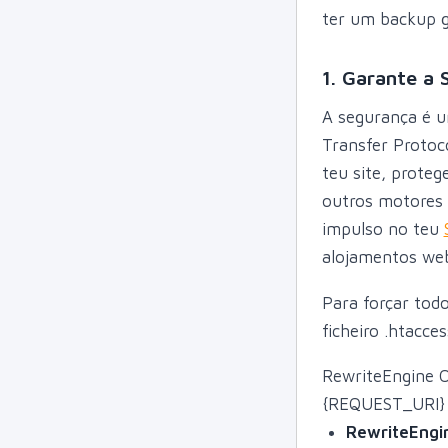
ter um backup g
1. Garante a
A segurança é u
Transfer Protoc
teu site, proteg
outros motores d
impulso no teu
alojamentos web
Para forçar todo
ficheiro .htacces
RewriteEngine 
{REQUEST_URI} 
RewriteEngi