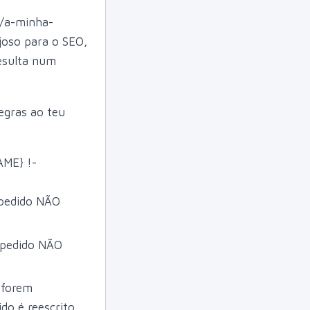
p/a-minha-
joso para o SEO,
esulta num
egras ao teu
ME} !-
o pedido NÃO
o pedido NÃO
 forem
do é reescrito