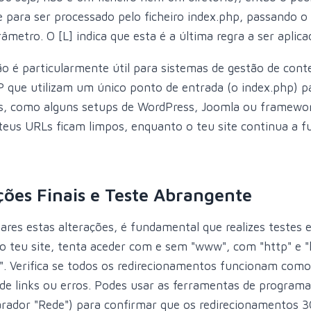
 para ser processado pelo ficheiro index.php, passando o
etro. O [L] indica que esta é a última regra a ser aplica
ão é particularmente útil para sistemas de gestão de con
que utilizam um único ponto de entrada (o index.php) p
s, como alguns setups de WordPress, Joomla ou framewo
teus URLs ficam limpos, enquanto o teu site continua a f
ões Finais e Teste Abrangente
es estas alterações, é fundamental que realizes testes ex
do teu site, tenta aceder com e sem "www", com "http" e "
". Verifica se todos os redirecionamentos funcionam como
de links ou erros. Podes usar as ferramentas de programa
rador "Rede") para confirmar que os redirecionamentos 3