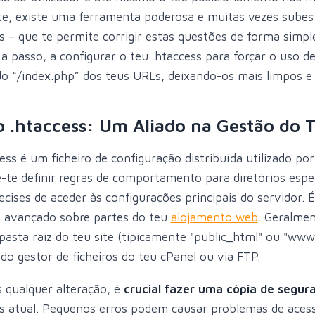
te, existe uma ferramenta poderosa e muitas vezes subes
ss – que te permite corrigir estas questões de forma simple
a passo, a configurar o teu .htaccess para forçar o uso d
o “/index.php” dos teus URLs, deixando-os mais limpos e p
 .htaccess: Um Aliado na Gestão do T
cess é um ficheiro de configuração distribuída utilizado po
-te definir regras de comportamento para diretórios espec
ecises de aceder às configurações principais do servidor.
 avançado sobre partes do teu
alojamento web
. Geralmen
 pasta raiz do teu site (tipicamente "public_html" ou "www
 do gestor de ficheiros do teu cPanel ou via FTP.
s qualquer alteração, é
crucial fazer uma cópia de segur
ss atual. Pequenos erros podem causar problemas de acess