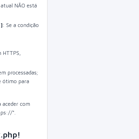
o atual NÃO está
]
: Se a condição
m HTTPS,
rem processadas;
é ótimo para
ta aceder com
ps://".
x.php!