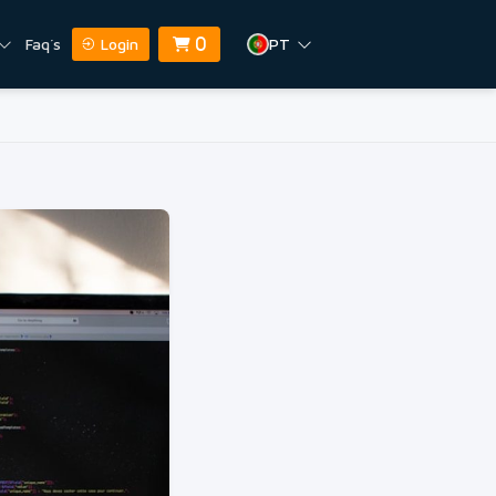
Faq´s
Login
PT
0