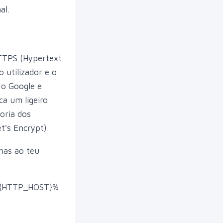
al.
HTTPS (Hypertext
 utilizador e o
 o Google e
ca um ligeiro
ioria dos
t's Encrypt).
has ao teu
/%{HTTP_HOST}%