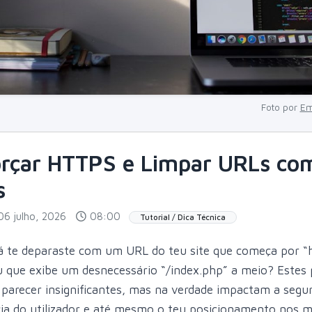
Foto por
Em
rçar HTTPS e Limpar URLs co
s
06 julho, 2026
08:00
Tutorial / Dica Técnica
á te deparaste com um URL do teu site que começa por “
ou que exibe um desnecessário “/index.php” a meio? Estes
parecer insignificantes, mas na verdade impactam a segu
ncia do utilizador e até mesmo o teu posicionamento nos 