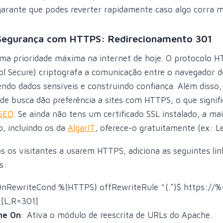
arante que podes reverter rapidamente caso algo corra m
 Segurança com HTTPS: Redirecionamento 301
ma prioridade máxima na internet de hoje. O protocolo 
ol Secure) criptografa a comunicação entre o navegador do
endo dados sensíveis e construindo confiança. Além disso,
e busca dão preferência a sites com HTTPS, o que signifi
SEO
. Se ainda não tens um certificado SSL instalado, a ma
, incluindo os da
AlgarIT
, oferece-o gratuitamente (ex: Le
s os visitantes a usarem HTTPS, adiciona as seguintes lin
s:
OnRewriteCond %{HTTPS} offRewriteRule ^(.*)$ https:/
[L,R=301]
ne On
: Ativa o módulo de reescrita de URLs do Apache.