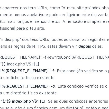
 a aparecer nos teus URLs, como "o-meu-site.pt/index.ph
almente menos apelativo e pode ser ligeiramente desvanta
RLs mais longos e menos diretos. A remoção é simples e r
issional para o teu site.
"index.php" dos teus URLs, podes adicionar as seguintes r
 tens as regras de HTTPS, estas devem vir
depois
delas:
{REQUEST_FILENAME} !-fRewriteCond %{REQUEST_FILENA
*)$ index.php?/$1 [L]
 %{REQUEST_FILENAME} !-f
: Esta condição verifica se 
 um ficheiro físico existente.
d %{REQUEST_FILENAME} !-d
: Esta condição verifica se 
 um diretório físico existente.
^(.*)$ index.php?/$1 [L]
: Se as duas condições anteriores
ou seja, não é um ficheiro nem um diretório), então o pedi