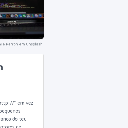
ile Perron
em Unsplash
m
http://” em vez
 pequenos
rança do teu
motores de