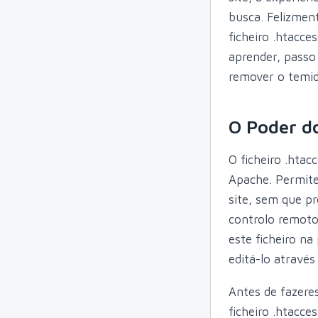
busca. Felizmen
ficheiro .htacce
aprender, passo 
remover o temid
O Poder do
O ficheiro .htac
Apache. Permite
site, sem que pr
controlo remoto
este ficheiro na
editá-lo através
Antes de fazere
ficheiro .htacce