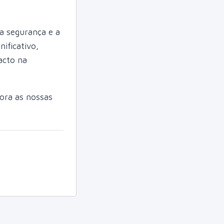
a segurança e a
ificativo,
acto na
lora as nossas