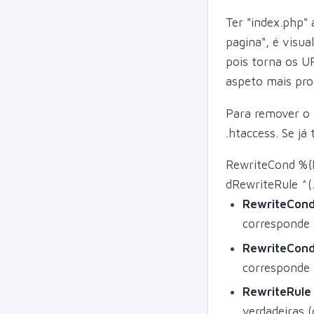
Ter "index.php"
pagina", é visu
pois torna os U
aspeto mais prof
Para remover o 
.htaccess. Se já
RewriteCond %
dRewriteRule ^(.
RewriteCond
corresponde a
RewriteCon
corresponde a
RewriteRule 
verdadeiras (