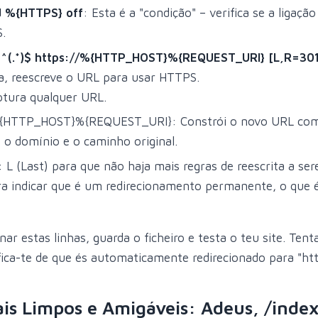
 %{HTTPS} off
: Esta é a "condição" – verifica se a ligaçã
.
 ^(.*)$ https://%{HTTP_HOST}%{REQUEST_URI} [L,R=301
ra, reescreve o URL para usar HTTPS.
aptura qualquer URL.
%{HTTP_HOST}%{REQUEST_URI}: Constrói o novo URL co
o domínio e o caminho original.
 L (Last) para que não haja mais regras de reescrita a se
a indicar que é um redirecionamento permanente, o que 
nar estas linhas, guarda o ficheiro e testa o teu site. Ten
ifica-te de que és automaticamente redirecionado para "htt
is Limpos e Amigáveis: Adeus, /inde