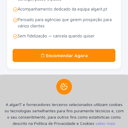
Acompanhamento dedicado da equipa algarit.pt
Pensado para agências que gerem prospeção para
vários clientes
Sem fidelização — cancela quando quiser
Encomendar Agora
Criamos a sua presença na internet. Criamos Sites, Lojas
A algarIT e fornecedores terceiros selecionados utilizam cookies
online Aplicações Android e Apple iOS. Hospedagem SSD de
ou tecnologias semelhantes para fins puramente técnicos e, com
alta performance e Registro de Domínios.
o seu consentimento, para outros fins como estatísticas como
descrito na Política de Privacidade e Cookies
saber mais
Inicio
Anúncios
Política de Privacidade e Cookies