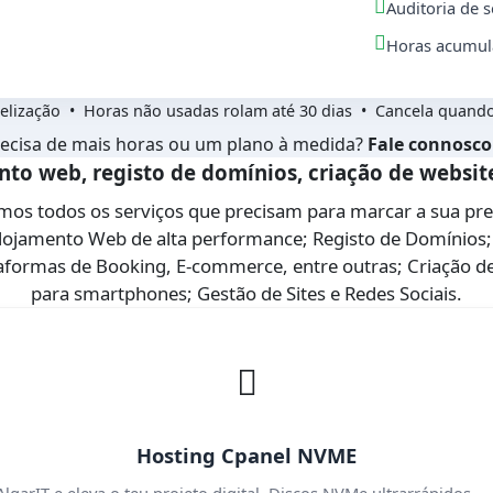
Auditoria de 
Horas acumulá
elização • Horas não usadas rolam até 30 dias • Cancela quando
ecisa de mais horas ou um plano à medida?
Fale connosco
to web, registo de domínios, criação de websit
os todos os serviços que precisam para marcar a sua pr
Alojamento Web de alta performance; Registo de Domínios;
ataformas de Booking, E-commerce, entre outras; Criação de
para smartphones; Gestão de Sites e Redes Sociais.
Hosting Cpanel NVME
garIT e eleva o teu projeto digital. Discos NVMe ultrarrápidos 