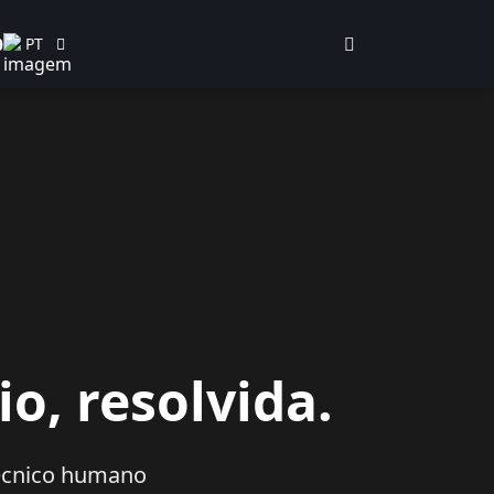
PT
0
o, resolvida.
técnico humano