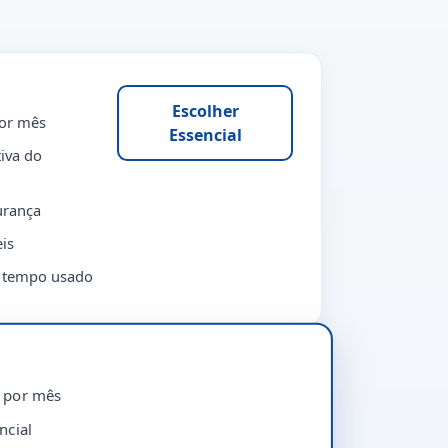
Escolher
por mês
Essencial
iva do
urança
is
o tempo usado
Escolher
o por mês
Profissional
ncial