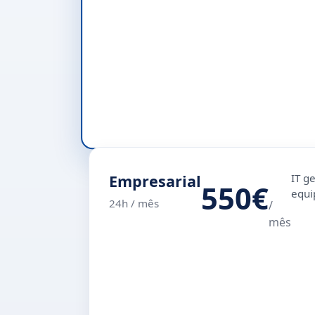
Empresarial
IT g
550€
equi
24h / mês
/
mês