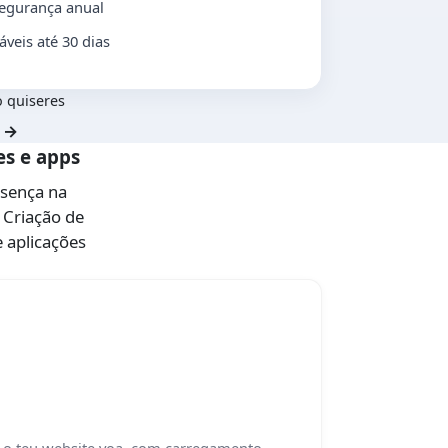
segurança anual
veis até 30 dias
 quiseres
 →
es e apps
esença na
 Criação de
 aplicações
— o teu website voa, com carregamento...