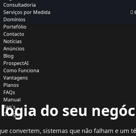
Consultadoria
Serviços por Medida
Domínios
Portefólio
Contacto
Notícias
Anúncios
Blog
ProspectAI
Como Funciona
Vantagens
Planos
FAQs
Manual
logia do seu negóci
Faq´s
Login
 que convertem, sistemas que não falham e um 