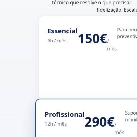
técnico que resolve o que precisar —
fidelização. Esca
Essencial
Para nec
150€
preventi
6h / mês
/
mês
Profissional
Supor
290€
monit
12h / mês
/
mês