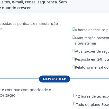
 sites, e-mail, redes, segurança. Sem
le quando crescer.
essidades pontuais e manutenção
va.
6 horas de técnico 
Manutenção prevent
site/sistemas
Atualizações de seg
Resposta em 24h úte
Relatório mensal d
MAIS POPULAR
te contínuo com prioridade e
orização.
12 horas de técnic
Tudo do plano Esse