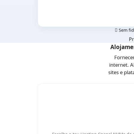
Sem fid
Pr
Alojamen
Fornecem
internet. 
sites e pl
Escolhe o teu Hosting Cpanel NVMe da Al