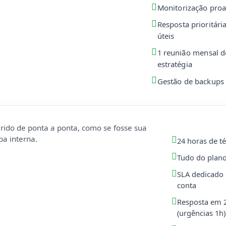
Monitorização proa
Resposta prioritári
úteis
1 reunião mensal d
estratégia
Gestão de backups 
erido de ponta a ponta, como se fosse sua
pa interna.
24 horas de t
Tudo do plano
SLA dedicado 
conta
Resposta em 2
(urgências 1h)