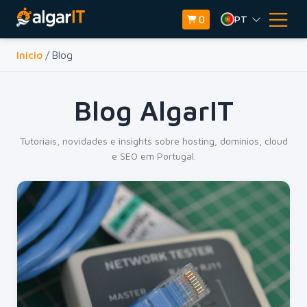
PT
0
Inicio
/ Blog
Blog AlgarIT
Tutoriais, novidades e insights sobre hosting, domínios, cloud
e SEO em Portugal.