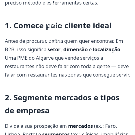
preciso método e as ferramentas certas.
Notícias
Anúncios
Blog
1. Comece pelo cliente ideal
ProspectAI
Como Funciona
Vantagens
Antes de procurar, defina quem quer encontrar. Em
Planos
B2B, isso significa
setor
,
dimensão
e
localização
.
FAQs
Uma PME do Algarve que vende serviços a
Manual
restaurantes não deve falar com toda a gente — deve
Faq´s
falar com restaurantes nas zonas que consegue servir.
Login
2. Segmente mercados e tipos
de empresa
Divida a sua prospeção em
mercados
(ex.: Faro,
Lisboa, Porto) e
segmentos
(ex.: clínicas, imobiliárias,