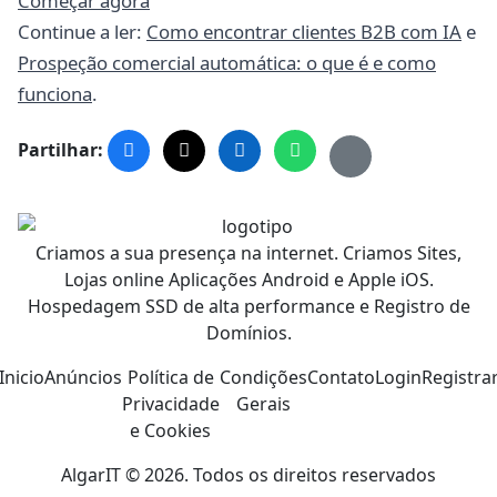
Começar agora
Continue a ler:
Como encontrar clientes B2B com IA
e
Prospeção comercial automática: o que é e como
funciona
.
Partilhar:
Voltar ao blog
Criamos a sua presença na internet. Criamos Sites,
Lojas online Aplicações Android e Apple iOS.
Hospedagem SSD de alta performance e Registro de
Domínios.
Inicio
Anúncios
Política de
Condições
Contato
Login
Registra
Privacidade
Gerais
e Cookies
AlgarIT © 2026. Todos os direitos reservados