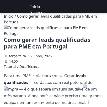
Início
Serviços
Inicio
/ Como gerar leads qualificadas para PME em
Ver por tudo
Portugal
Hosting Cpanel NVME
Web box NVME
Gestão de sites
Como gerar leads qualificadas
App Box
para PME em Portugal
Revenda Linux
VPS Managed
terça-feira, 16 junho, 2026
Dedicados Managed
14:50
ProspectAI
Tutorial / Dica Técnica
Avenças
Registrar Domínio
Para uma PME, cada hora conta. Gerar
leads
Consultadoria
qualificadas
— contactos com real potencial de
Serviços por Medida
PT
0
compra — é o que separa um funil saudável de um
Domínios
mês parado. A boa notícia: não é preciso uma grande
Portefólio
equipa nem um orçamento de multinacional. É
Contacto