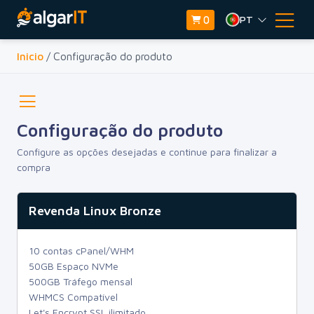
PT
0
Inicio
/ Configuração do produto
Configuração do produto
Configure as opções desejadas e continue para finalizar a
compra
Revenda Linux Bronze
10 contas cPanel/WHM
50GB Espaço NVMe
500GB Tráfego mensal
WHMCS Compatível
Let's Encrypt SSL ilimitado