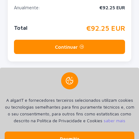
Anualmente:
€
92.25
EUR
€
92.25
EUR
Total
Continuar
Criamos a sua presença na internet. Criamos Sites, Lojas
A algarIT e fornecedores terceiros selecionados utilizam cookies
online Aplicações Android e Apple iOS. Hospedagem SSD de
ou tecnologias semelhantes para fins puramente técnicos e, com
alta performance e Registro de Domínios.
o seu consentimento, para outros fins como estatísticas como
descrito na Política de Privacidade e Cookies
saber mais
Inicio
Anúncios
Política de Privacidade e Cookies
Condições Gerais
Contato
Login
Registrar
Permitir