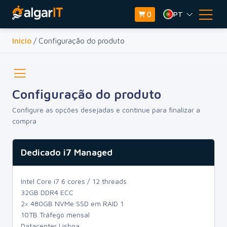
PT
0
Inicio
/ Configuração do produto
Configuração do produto
Configure as opções desejadas e continue para finalizar a
compra
Dedicado i7 Managed
Intel Core i7 6 cores / 12 threads
32GB DDR4 ECC
2× 480GB NVMe SSD em RAID 1
10TB Tráfego mensal
Datacenter Lisboa