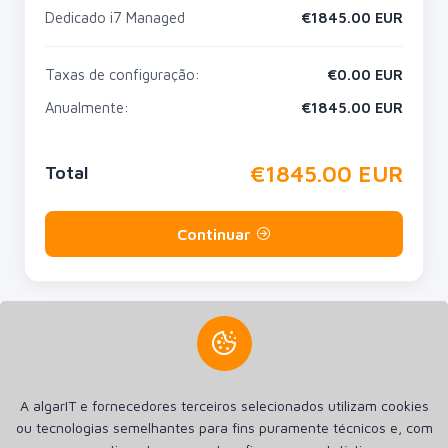
Dedicado i7 Managed
€
1845.00
EUR
Taxas de configuração:
€
0.00
EUR
Anualmente:
€
1845.00
EUR
€
1845.00
EUR
Total
Continuar
Criamos a sua presença na internet. Criamos Sites, Lojas
A algarIT e fornecedores terceiros selecionados utilizam cookies
online Aplicações Android e Apple iOS. Hospedagem SSD de
ou tecnologias semelhantes para fins puramente técnicos e, com
alta performance e Registro de Domínios.