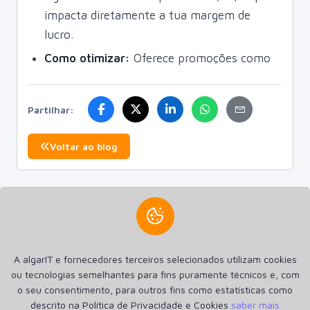
impacta diretamente a tua margem de
lucro.
Como otimizar:
Oferece promoções como
Partilhar:
Voltar ao blog
Criamos a sua presença na internet. Criamos Sites, Lojas
A algarIT e fornecedores terceiros selecionados utilizam cookies
online Aplicações Android e Apple iOS. Hospedagem SSD de
ou tecnologias semelhantes para fins puramente técnicos e, com
alta performance e Registro de Domínios.
o seu consentimento, para outros fins como estatísticas como
descrito na Política de Privacidade e Cookies
saber mais
Inicio
Anúncios
Política de Privacidade e Cookies